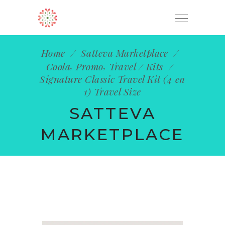
ENVÍO GRATUITO EN PEDIDOS MAYORES
OK
A $1,200 MXN
Home
/
Satteva Marketplace
/
,
,
Coola
Promo
Travel / Kits
/
Signature Classic Travel Kit (4 en
1) Travel Size
SATTEVA
MARKETPLACE