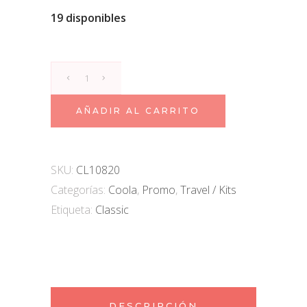
19 disponibles
Signature
Classic
Travel
AÑADIR AL CARRITO
Kit
(4
en
SKU:
CL10820
1)
Categorías:
Coola
,
Promo
,
Travel / Kits
Travel
Etiqueta:
Classic
Size
quantity
DESCRIPCIÓN