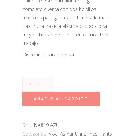
uniforme. Este pantalón de largo
completo cuenta con dos bolsillos
frontales para guardar artículos de mano.
La cintura trasera elástica proporciona
mayor libertad de movimiento durante el
trabajo.
Disponible para reserva
Pants
Faux
Linen
AÑADIR AL CARRITO
Azul
Morocco
quantity
SKU:
NA819 AZUL
Categorías:
Noel Asmar Uniformes
,
Pants