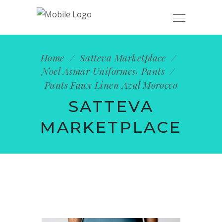
ENVÍO GRATUITO EN PEDIDOS MAYORES
OK
A $1,200 MXN
Home
/
Satteva Marketplace
/
,
Noel Asmar Uniformes
Pants
/
Pants Faux Linen Azul Morocco
SATTEVA
MARKETPLACE