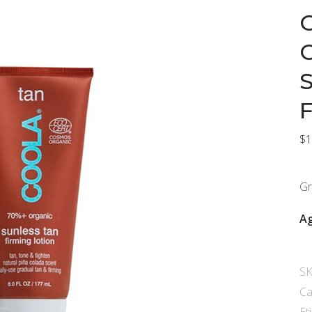
$
1
Gr
A
S
Ca