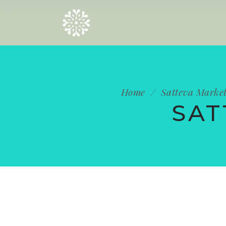
EN
Home
/
Satteva Market
SAT