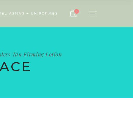
OK
0
OEL ASMAR – UNIFORMES
less Tan Firming Lotion
LACE