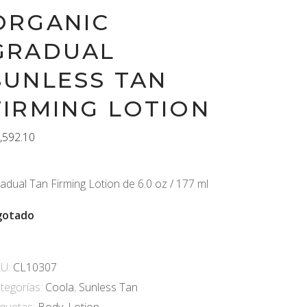
ORGANIC
GRADUAL
SUNLESS TAN
FIRMING LOTION
,592.10
adual Tan Firming Lotion de 6.0 oz / 177 ml
gotado
KU:
CL10307
tegorías:
Coola
,
Sunless Tan