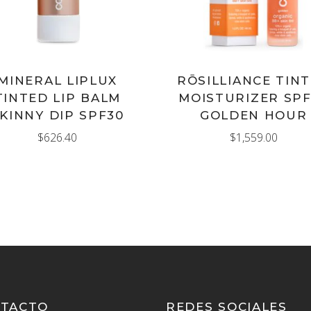
MINERAL LIPLUX
RŌSILLIANCE TIN
TINTED LIP BALM
MOISTURIZER SPF
KINNY DIP SPF30
GOLDEN HOUR
$
626.40
$
1,559.00
TACTO
REDES SOCIALES