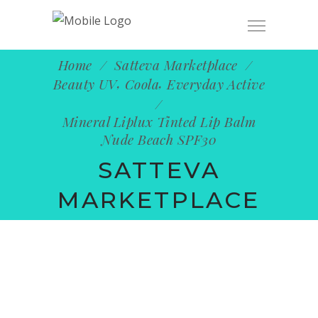
ENVÍO GRATUITO EN PEDIDOS MAYORES
OK
A $1,200 MXN
Home
/
Satteva Marketplace
/
,
,
Beauty UV
Coola
Everyday Active
/
Mineral Liplux Tinted Lip Balm
Nude Beach SPF30
SATTEVA
MARKETPLACE