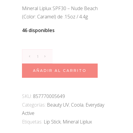
Mineral Liplux SPF30 – Nude Beach
(Color: Caramel) de .15oz / 4.4g
46 disponibles
Mineral
Liplux
Tinted
AÑADIR AL CARRITO
Lip
Balm
Nude
SKU:
857770005649
Beach
Categorías:
Beauty UV
,
Coola
,
Everyday
SPF30
Active
quantity
Etiquetas:
Lip Stick
,
Mineral Liplux