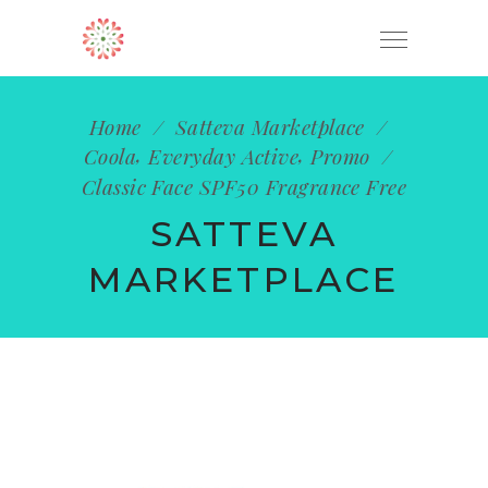
ENVÍO GRATUITO EN PEDIDOS MAYORES
OK
A $1,200 MXN
Home
/
Satteva Marketplace
/
,
,
Coola
Everyday Active
Promo
/
Classic Face SPF50 Fragrance Free
SATTEVA
MARKETPLACE