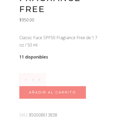
FREE
$
950.00
Classic Face SPF50 Fragrance Free de 1.7
oz / 50 ml
11 disponibles
Classic
Face
SPF50
AÑADIR AL CARRITO
Fragrance
Free
quantity
SKU:
850008613838